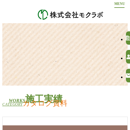
ホーム
酸化亜鉛含浸処理（モックル処理）
corporate_
ミロモックル商品の主な用途
準不燃木材（タフネン）
pers
施工実績
会社案内
ma
採用情報
お問い合わせ
施工実績
WORKS
カタログ資料
CATEGORY