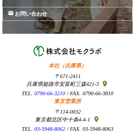
お問い合わせ
本社（兵庫県）
671-2411
location_on
兵庫県姫路市安富町三森421-3
0790-66-3210
0790-66-3810
東京営業所
114-0032
location_on
東京都北区中十条4-4-1
03-5948-8062
03-5948-8063